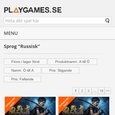
MENU
Sprog "Russisk"
Finns i lager först
Produktnamn: A till Ö
Namn: Ö till A
Pris: Stigande
Pris: Fallande
1
2
3
...
18
>>