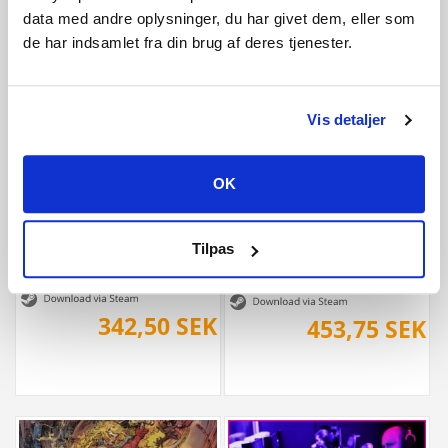
data med andre oplysninger, du har givet dem, eller som
308,25 SEK
453,75 SEK
de har indsamlet fra din brug af deres tjenester.
Vis detaljer
OK
Tilpas
The Mound: Omen of Cthulhu
Castlevania: Belmont's Curse Midnig
342,50 SEK
453,75 SEK