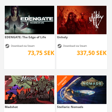
EDENGATE: The Edge of Life
Unholy
73,75 SEK
337,50 SEK
Madshot
Stellaris: Nomads