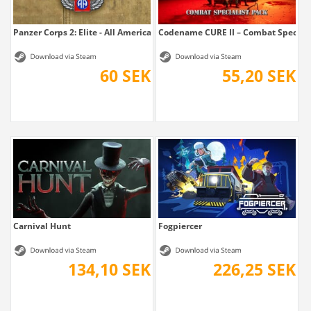
Panzer Corps 2: Elite - All American
Codename CURE II – Combat Speciali
60 SEK
55,20 SEK
Carnival Hunt
Fogpiercer
134,10 SEK
226,25 SEK