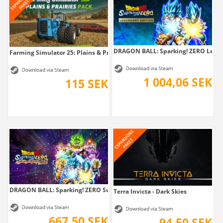
DRAGON BALL: Sparking! ZERO Legen
Farming Simulator 25: Plains & Prairies Pack
1 004,06 SEK
115 SEK
DRAGON BALL: Sparking! ZERO Super...
Terra Invicta - Dark Skies
667,50 SEK
94,50 SEK