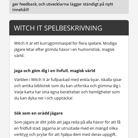
ger feedback, och utvecklarna lägger ständigt på nytt
innehåll!
WITCH IT SPELBESKRIVNING
Witch It är ett kurragömmaspel för flera spelare. Modiga
jägare letar efter gömda häxor i en humoristisk, magisk
värld.
Jaga och göm dig i en livfull, magisk värld
Världen i Witch It är fullpackad med enkla byar, iskalla sjöar
och antika bibliotek som du kan utforska och gömma dig i.
Varje karta har sina egna berättelser och hemligheter som
du kan dyka ner i och upptäcka!
Sök som en orädd jägare
Som jägare är ditt jobb att jaga reda på alla häxor för att få
en fridfull stad. Jägarna är utrustade med en mängd olika
verktyg och prylar för att hjälpa dem med deras uppgift,