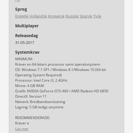
Sprog
Engelsk
Hollandsk
Koreansk
Russisk
Spansk
Tysk
Multiplayer
Releasedag
31-05-2017
Systemkrav
MINIMUM:
Kräver en 64-bitars processor samt operativsystem
OS: Windows 7.1 SP1 / Windows 8.1/Windows 10 (64-bit
Operating System Required)
Processor: Intel Core i3, 2.4GHz
Minne: 4 GB RAM
Grafik: NVIDIA GeForce GTX 460 / AMD Radeon HD 6850
DirectX: Version 11
Nätverk: Bredbandsanslutning
Lagring: 5 GB ledigt utrymme
REKOMMENDERADE:
Kräver e
Läs mer