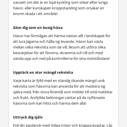
oavsett om det är en lojal kyckling som söker efter luriga
häxor, eller kunskapen kroppstackling som orsakar en
enorm skada i ett område!
Göm dig som en busig häxa
Häxor har förmågan att härma nästan allt i landskapet för
att lura jägarna och hålla sig levande. Häxor kan växla
mellan olika rekvisita som de vill, liksom att utföra olika
besvärjelser för att förvirra, skrämma och till och med
vända upp och ned på kontrollerna för sina motståndare!
Upptäck en stor mängd rekvisita
Varje karta är fylld med en ständig ökande mängd unik
rekvisita som häxorna kan använda för att maskera sig
själva med, från stora föremål som möbler till små matbitar
och frukt. Ärofyllda belöningar väntar på de nyfiknaste
häxorna som kan hitta och härma dem alla!
Uttryck dig själv
Fyll din garderob med stiliga tröjor och knäppa kvastar. Lås