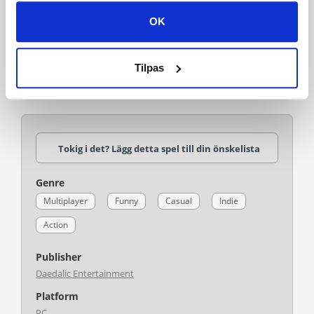
tillsammans med ditt köp. Det är hur enkelt som helst!
OK
Vad innehåller Witch It? Får jag samma innehåll som
med Steam?
Du får standard-versionen av Witch It som en digital
Tilpas
nedladdning för Steam.
Tokig i det? Lägg detta spel till din önskelista
Genre
Multiplayer
Funny
Casual
Indie
Action
Publisher
Daedalic Entertainment
Platform
PC