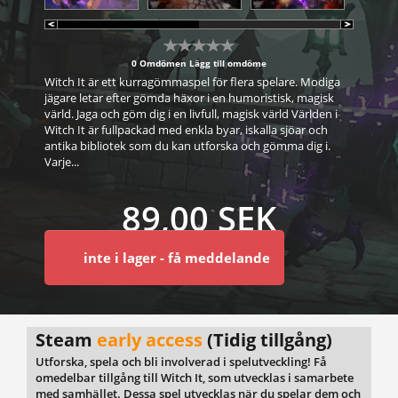
0 Omdömen
Lägg till omdöme
Witch It är ett kurragömmaspel för flera spelare. Modiga
jägare letar efter gömda häxor i en humoristisk, magisk
värld. Jaga och göm dig i en livfull, magisk värld Världen i
Witch It är fullpackad med enkla byar, iskalla sjöar och
antika bibliotek som du kan utforska och gömma dig i.
Varje...
89,00 SEK
inte i lager - få meddelande
Steam
early access
(Tidig tillgång)
Utforska, spela och bli involverad i spelutveckling! Få
omedelbar tillgång till Witch It, som utvecklas i samarbete
med samhället. Dessa spel utvecklas när du spelar dem och