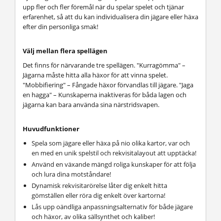
upp fler och fler föremål när du spelar spelet och tjänar
erfarenhet, så att du kan individualisera din jägare eller häxa
efter din personliga smak!
Välj mellan flera spellägen
Det finns för närvarande tre spellägen. "Kurragömma" –
Jägarna måste hitta alla häxor för att vinna spelet.
"Mobbifiering" – Fångade häxor förvandlas till jägare. "Jaga
en hagga" – Kunskaperna inaktiveras för båda lagen och
jägarna kan bara använda sina närstridsvapen.
Huvudfunktioner
Spela som jägare eller häxa på nio olika kartor, var och
en med en unik spelstil och rekvisitalayout att upptäcka!
Använd en växande mängd roliga kunskaper för att följa
och lura dina motståndare!
Dynamisk rekvisitarörelse låter dig enkelt hitta
gömställen eller röra dig enkelt över kartorna!
Lås upp oändliga anpassningsalternativ för både jägare
och häxor, av olika sällsynthet och kaliber!