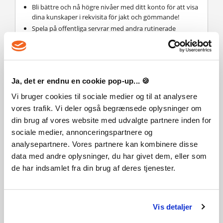
Bli bättre och nå högre nivåer med ditt konto för att visa
dina kunskaper i rekvisita för jakt och gömmande!
Spela på offentliga servrar med andra rutinerade
rekvistajägare, eller öppna upp din egen privata server
och spela med en grupp vänner!
Witch It är en Early Access-titel, så vår grundläggande
spelmekanik och funktioner kan komma att ändras. Vi
Ja, det er endnu en cookie pop-up... 🍪
välkomnar alla typer av återkoppling på våra Steam
Forums- eller Discord-server!
Vi bruger cookies til sociale medier og til at analysere
vores trafik. Vi deler også begrænsede oplysninger om
din brug af vores website med udvalgte partnere inden for
VANLIGA FRÅGOR
sociale medier, annonceringspartnere og
analysepartnere. Vores partnere kan kombinere disse
data med andre oplysninger, du har givet dem, eller som
Hur fungerar det? Får jag Witch It som en fysisk kopia?
de har indsamlet fra din brug af deres tjenester.
Nej, du får Witch It produktnyckel (Witch It CD Key), som du
får via e-post. Sedan måste du använda Steam-plattformen
för att lösa in dina Witch It produktnyckel (Witch It CD Key),
och du är redo att ladda ner, installera och spela Witch It.
Vis detaljer
Du får en steg-för-steg guide om hur du gör detta