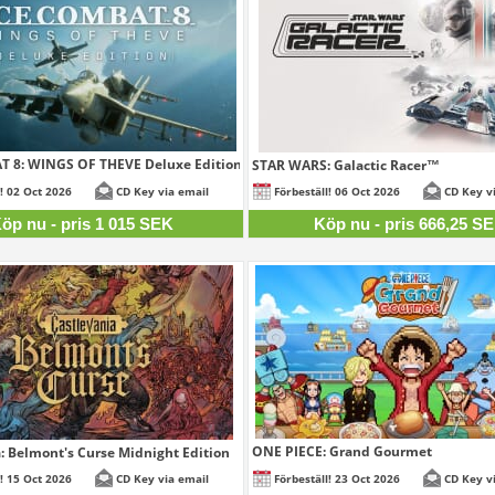
 8: WINGS OF THEVE Deluxe Edition
STAR WARS: Galactic Racer™
1 015 SEK
666,
l! 02 Oct 2026
CD Key via email
Förbeställ! 06 Oct 2026
CD Key v
öp nu - pris 1 015 SEK
Köp nu - pris 666,25 S
ONE PIECE: Grand Gourmet
: Belmont's Curse Midnight Edition
226,
453,75 SEK
l! 15 Oct 2026
CD Key via email
Förbeställ! 23 Oct 2026
CD Key v