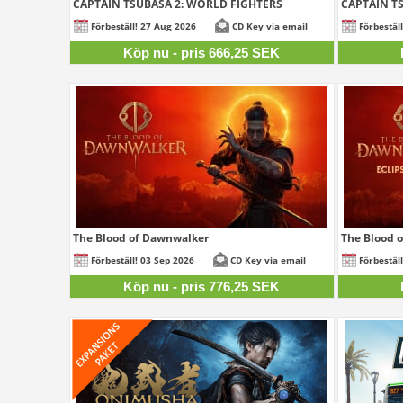
CAPTAIN TSUBASA 2: WORLD FIGHTERS
CAPTAIN TS
666,25 SEK
Förbeställ! 27 Aug 2026
CD Key via email
Förbestäl
Köp nu - pris 666,25 SEK
The Blood of Dawnwalker
The Blood o
776,25 SEK
Förbeställ! 03 Sep 2026
CD Key via email
Förbestäl
Köp nu - pris 776,25 SEK