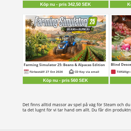
Köp nu - pris 342,50 SEK
K
Blind Desc
Farming Simulator 25: Beans & Alpacas Edition
560 SEK
Förbeställ! 27 Oct 2026
CD Key via email
Tillfälligt 
Köp nu - pris 560 SEK
Det finns alltid massor av spel på väg för Steam och d
ta det lugnt för vi tar hand om allt. Du får din produkt