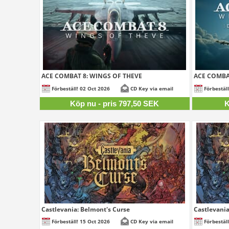
ACE COMBAT 8: WINGS OF THEVE
ACE COMBAT
797,50 SEK
Förbeställ! 02 Oct 2026
CD Key via email
Förbestäl
Köp nu - pris 797,50 SEK
K
Castlevania: Belmont's Curse
Castlevania
342,50 SEK
Förbeställ! 15 Oct 2026
CD Key via email
Förbestäl