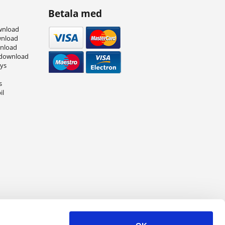
Betala med
wnload
wnload
wnload
 download
eys
s
il