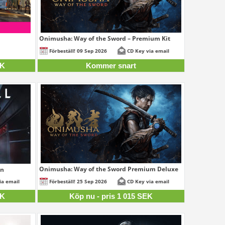
Onimusha: Way of the Sword – Premium Kit
50 SEK
Förbeställ! 09 Sep 2026
CD Key via email
EK
Kommer snart
Onimusha: Way of the Sword Premium Deluxe
on
1 015 SEK
25 SEK
ia email
Förbeställ! 25 Sep 2026
CD Key via email
EK
Köp nu - pris 1 015 SEK