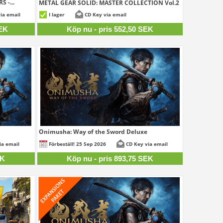
 -...
METAL GEAR SOLID: MASTER COLLECTION Vol.2
25 SEK
552,50 SEK
ia email
I lager
CD Key via email
SEK
Köp nu - pris 552,50 SEK
Onimusha: Way of the Sword Deluxe
50 SEK
893,75 SEK
ia email
Förbeställ! 25 Sep 2026
CD Key via email
EK
Köp nu - pris 893,75 SEK