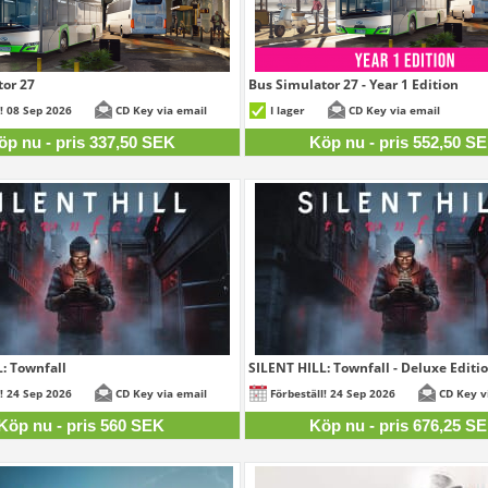
or 27
Bus Simulator 27 - Year 1 Edition
337,50 SEK
552,
l! 08 Sep 2026
CD Key via email
I lager
CD Key via email
öp nu - pris 337,50 SEK
Köp nu - pris 552,50 S
: Townfall
SILENT HILL: Townfall - Deluxe Editi
560 SEK
676,
l! 24 Sep 2026
CD Key via email
Förbeställ! 24 Sep 2026
CD Key v
Köp nu - pris 560 SEK
Köp nu - pris 676,25 S