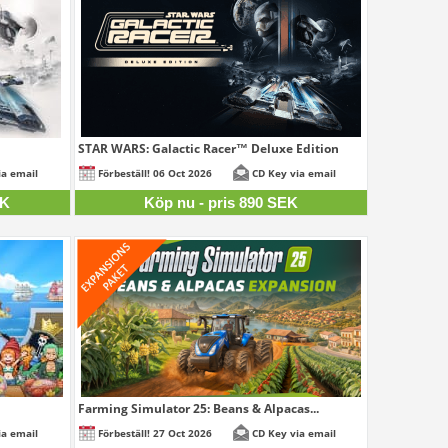
STAR WARS: Galactic Racer™ Deluxe Edition
890 SEK
25 SEK
ia email
Förbeställ! 06 Oct 2026
CD Key via email
EK
Köp nu - pris 890 SEK
Farming Simulator 25: Beans & Alpacas...
25 SEK
308,25 SEK
ia email
Förbeställ! 27 Oct 2026
CD Key via email