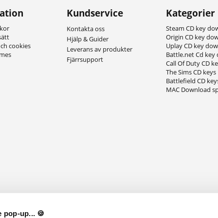
ation
Kundservice
Kategorier
lkor
Steam CD key do
Kontakta oss
sätt
Origin CD key do
Hjälp & Guider
och cookies
Uplay CD key do
Leverans av produkter
ames
Battle.net Cd key
Fjärrsupport
Call Of Duty CD k
The Sims CD keys
Battlefield CD key
MAC Download sp
 pop-up... 🍪