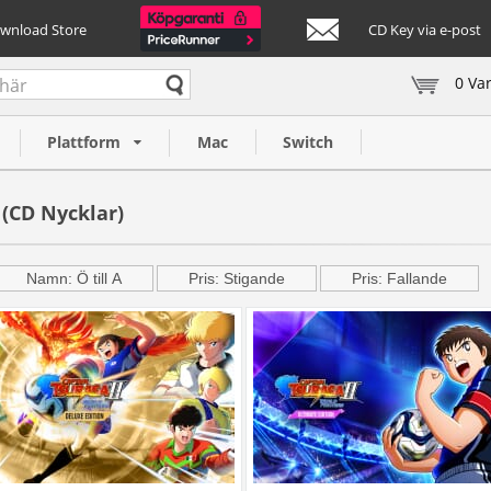
ownload Store
CD Key via e-post
0 Va
Plattform
Mac
Switch
 (CD Nycklar)
Namn: Ö till A
Pris: Stigande
Pris: Fallande