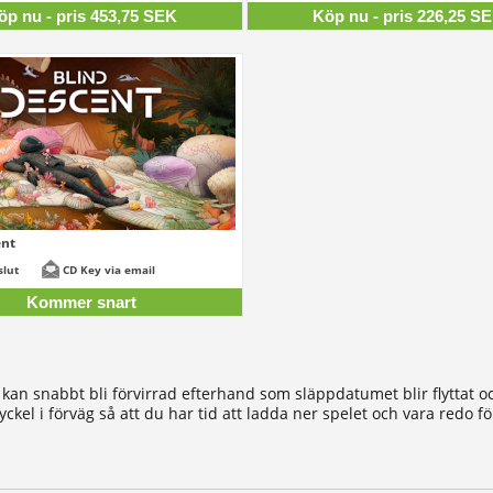
öp nu - pris 453,75 SEK
Köp nu - pris 226,25 S
ent
slut
CD Key via email
Kommer snart
u kan snabbt bli förvirrad efterhand som släppdatumet blir flyttat
nyckel i förväg så att du har tid att ladda ner spelet och vara redo 