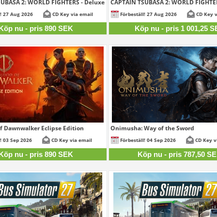
UBASA 2: WORLD FIGHTERS - Deluxe...
CAPTAIN TSUBASA 2: WORLD FIGHTERS
890 SEK
1 001,
l! 27 Aug 2026
CD Key via email
Förbeställ! 27 Aug 2026
CD Key v
Köp nu - pris 890 SEK
Köp nu - pris 1 001,25 
f Dawnwalker Eclipse Edition
Onimusha: Way of the Sword
890 SEK
787,
l! 03 Sep 2026
CD Key via email
Förbeställ! 04 Sep 2026
CD Key v
Köp nu - pris 890 SEK
Köp nu - pris 787,50 S