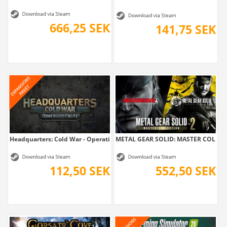
666,25 SEK
141,75 SEK
Headquarters: Cold War - Operation Pacify
METAL GEAR SOLID: MASTER COLLEC
112,50 SEK
552,50 SEK