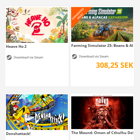
Farming Simulator 25: Beans & Alpaca
Heave Ho 2
308,25 SEK
The Mound: Omen of Cthulhu Deluxe
Denshattack!