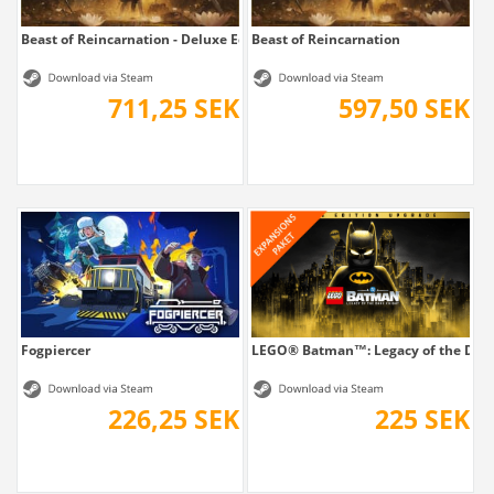
Beast of Reincarnation - Deluxe Edition
Beast of Reincarnation
711,25 SEK
597,50 SEK
Fogpiercer
LEGO® Batman™: Legacy of the Dark 
226,25 SEK
225 SEK