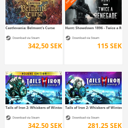
Castlevania: Belmont's Curse
Hunt: Showdown 1896 - Twice a Ren
342,50 SEK
115 SEK
Tails of Iron 2: Whiskers of Winter -...
Tails of Iron 2: Whiskers of Winter
342,50 SEK
281,25 SEK