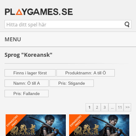
MENU
Sprog "Koreansk"
Finns i lager först
Produktnamn: A till Ö
Namn: Ö till A
Pris: Stigande
Pris: Fallande
1
2
3
...
11
>>