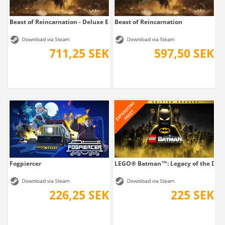
Beast of Reincarnation - Deluxe Edition
Beast of Reincarnation
711,25 SEK
597,50 SEK
Fogpiercer
LEGO® Batman™: Legacy of the Dark 
226,25 SEK
225 SEK