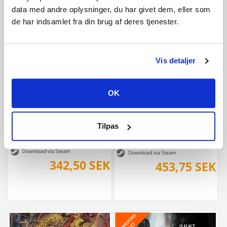
data med andre oplysninger, du har givet dem, eller som
453,75 SEK
de har indsamlet fra din brug af deres tjenester.
220 SEK
Vis detaljer
OK
Tilpas
The Mound: Omen of Cthulhu
Castlevania: Belmont's Curse Midnig
342,50 SEK
453,75 SEK