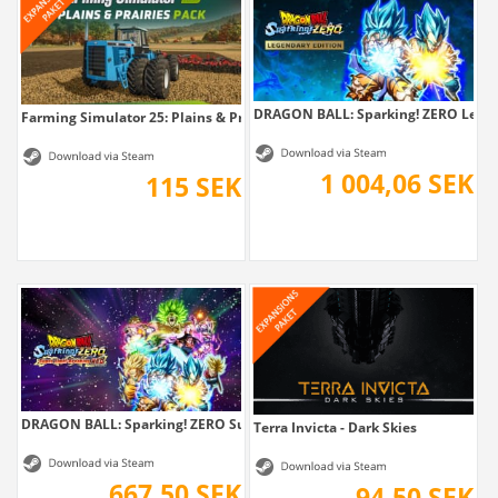
DRAGON BALL: Sparking! ZERO Legen
Farming Simulator 25: Plains & Prairies Pack
1 004,06 SEK
115 SEK
DRAGON BALL: Sparking! ZERO Super...
Terra Invicta - Dark Skies
667,50 SEK
94,50 SEK