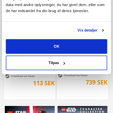
data med andre oplysninger, du har givet dem, eller som
746 SEK
104 SEK
de har indsamlet fra din brug af deres tjenester.
Vis detaljer
OK
Tilpas
The Last of Us™ Part I Deluxe Editio
Planet Zoo: Arid Animal Pack
739 SEK
113 SEK