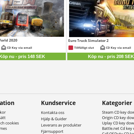
World 2020
Euro Truck Simulator 2
148 SEK
2
CD Key via email
Tillfälligt slut
CD Key via email
Köp nu - pris 148 SEK
Köp nu - pris 208 SE
ation
Kundservice
Kategorier
lkor
Steam CD key do
Kontakta oss
sätt
Origin CD key do
Hjälp & Guider
och cookies
Uplay CD key do
Leverans av produkter
ames
Battle.net Cd key
Fjärrsupport
Call Of Duty CD k