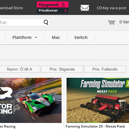
ownload Store
CD Key via e-post
0 Va
Plattform
Mac
Switch
Namn: Ö till A
Pris: Stigande
Pris: Fallande
or Racing
Farming Simulator 25 - Nexat Pack