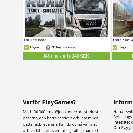
On The Road
Train Sim 
148 SEK
I lager
CD Key via email
I lager
Köp nu - pris 148 SEK
Varför PlayGames?
Inform
Handelsvil
Med 100 000-tals nöjda kunder, de starkaste
Betalnings
priserna, den bästa servicen och inte minst
Integritet 
blixtsnabb leverans, kan du också var med
Om Playg
och få ditt spel levererat digitalt på bara ett