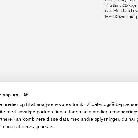
The Sims CD keys
Battlefield CD key
MAC Download sp
 pop-up... 🍪
le medier og til at analysere vores trafik. Vi deler også begræns
ite med udvalgte partnere inden for sociale medier, annoncering
rtnere kan kombinere disse data med andre oplysninger, du har g
n brug af deres tjenester.
ølg med i vores anmeldelser, giveaways og nyheder på de forskellige sociale medie