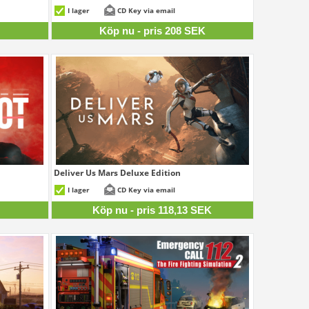
04 SEK
208 SEK
I lager
CD Key via email
K
Köp nu - pris 208 SEK
Deliver Us Mars Deluxe Edition
76 SEK
118,13 SEK
I lager
CD Key via email
K
Köp nu - pris 118,13 SEK