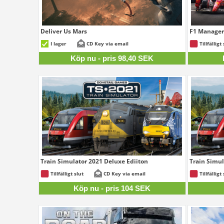
Deliver Us Mars
F1 Manager
98,40 SEK
I lager
CD Key via email
Tillfälligt 
Köp nu - pris 98,40 SEK
Train Simulator 2021 Deluxe Ediiton
Train Simul
104 SEK
Tillfälligt slut
CD Key via email
Tillfälligt 
Köp nu - pris 104 SEK