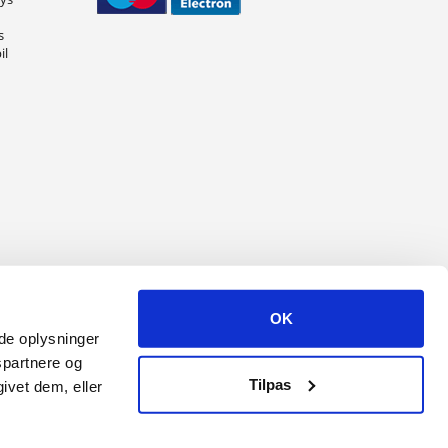
s
il
OK
ede oplysninger
spartnere og
Tilpas
ivet dem, eller
r.