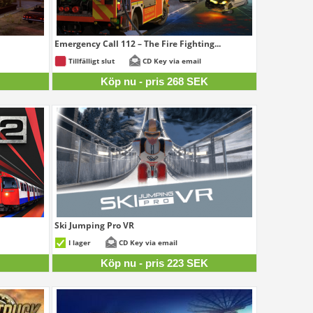
Emergency Call 112 – The Fire Fighting...
17 SEK
268 SEK
Tillfälligt slut
CD Key via email
K
Köp nu - pris 268 SEK
Ski Jumping Pro VR
83 SEK
223 SEK
I lager
CD Key via email
K
Köp nu - pris 223 SEK