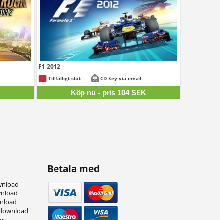
F1 2012
08 SEK
104 SEK
Tillfälligt slut
CD Key via email
K
Köp nu - pris 104 SEK
Betala med
wnload
wnload
wnload
 download
eys