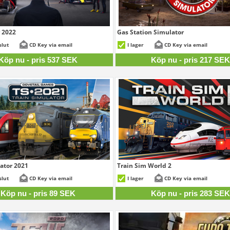
 2022
Gas Station Simulator
537 SEK
2
slut
CD Key via email
I lager
CD Key via email
Köp nu - pris 537 SEK
Köp nu - pris 217 SE
ator 2021
Train Sim World 2
89 SEK
2
slut
CD Key via email
I lager
CD Key via email
Köp nu - pris 89 SEK
Köp nu - pris 283 SE