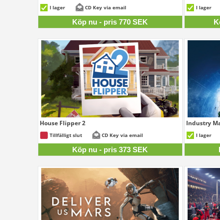
770 SEK
I lager
CD Key via email
I lager
Köp nu - pris 770 SEK
K
House Flipper 2
Industry Ma
373 SEK
Tillfälligt slut
CD Key via email
I lager
Köp nu - pris 373 SEK