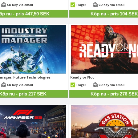
447,50 SEK
1
CD Key via email
I lager
CD Key via email
öp nu - pris 447,50 SEK
Köp nu - pris 104 SE
nager: Future Technologies
Ready or Not
217 SEK
2
CD Key via email
I lager
CD Key via email
Köp nu - pris 217 SEK
Köp nu - pris 276 SE