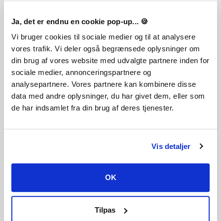
Mortal Kombat 11: Aftermath Expansion
Ni no Kuni Wrath of the White Witch
Ja, det er endnu en cookie pop-up... 🍪
448,75 SEK
552 SEK
Vi bruger cookies til sociale medier og til at analysere
vores trafik. Vi deler også begrænsede oplysninger om
din brug af vores website med udvalgte partnere inden for
sociale medier, annonceringspartnere og
analysepartnere. Vores partnere kan kombinere disse
data med andre oplysninger, du har givet dem, eller som
de har indsamlet fra din brug af deres tjenester.
DRAGON BALL XENOVERSE 2 - Ultra Pack Set
Mortal Kombat 11 Kombat Pack
Vis detaljer
163 SEK
213,75 SEK
OK
Tilpas