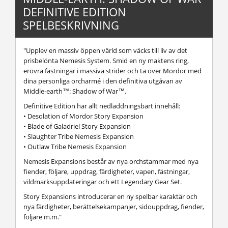
DEFINITIVE EDITION
SPELBESKRIVNING
"Upplev en massiv öppen värld som väcks till liv av det
prisbelönta Nemesis System. Smid en ny maktens ring,
erövra fästningar i massiva strider och ta över Mordor med
dina personliga orcharmé i den definitiva utgåvan av
Middle-earth™: Shadow of War™.
Definitive Edition har allt nedladdningsbart innehåll:
• Desolation of Mordor Story Expansion
• Blade of Galadriel Story Expansion
• Slaughter Tribe Nemesis Expansion
• Outlaw Tribe Nemesis Expansion
Nemesis Expansions består av nya orchstammar med nya
fiender, följare, uppdrag, färdigheter, vapen, fästningar,
vildmarksuppdateringar och ett Legendary Gear Set.
Story Expansions introducerar en ny spelbar karaktär och
nya färdigheter, berättelsekampanjer, sidouppdrag, fiender,
följare m.m."