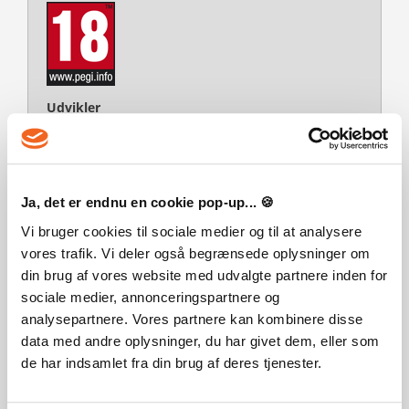
Udvikler
Monolith Productions, Inc.
Platform
PC
Ja, det er endnu en cookie pop-up... 🍪
Sprog
Engelsk
Vi bruger cookies til sociale medier og til at analysere
vores trafik. Vi deler også begrænsede oplysninger om
Multiplayer
din brug af vores website med udvalgte partnere inden for
Releasedag
sociale medier, annonceringspartnere og
28-08-2018
analysepartnere. Vores partnere kan kombinere disse
Systemkrav
data med andre oplysninger, du har givet dem, eller som
MINIMUM:
de har indsamlet fra din brug af deres tjenester.
Kräver en 64-bitars processor samt operativsystem
OS: Windows 7 SP1 with Platform Update