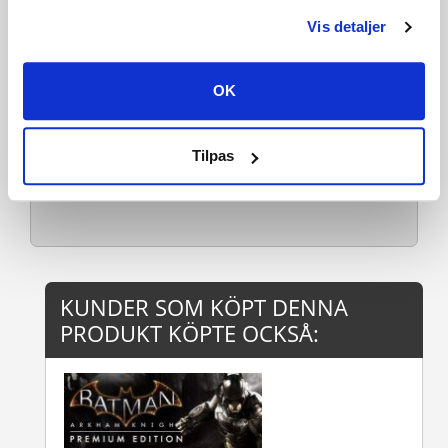
Processor: AMD FX-4350, 4.2 GHz / Intel Core i5-2300, 2.80
GHz
Vis detaljer
Minne: 6 GB RAM
Grafik: AMD HD 7870, 2 GB / NVIDIA GTX 660, 2 GB
DirectX: Version 11
OK
Nätverk: Bredbandsanslutning
Ytterligare anmärkningar: X64 required
REKOMMENDERADE:
Tilpas
Kräver en 64
Läs mer
KUNDER SOM KÖPT DENNA
PRODUKT KÖPTE OCKSÅ: