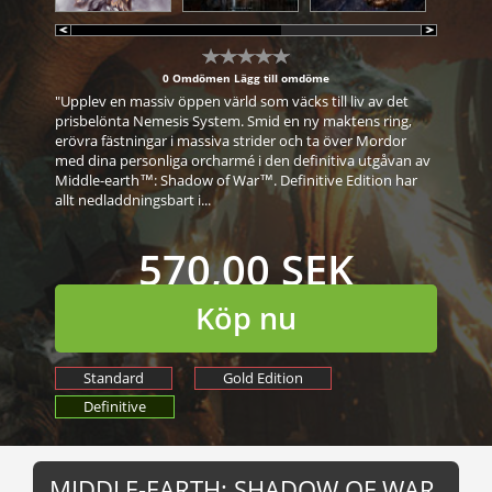
0 Omdömen
Lägg till omdöme
"Upplev en massiv öppen värld som väcks till liv av det
prisbelönta Nemesis System. Smid en ny maktens ring,
erövra fästningar i massiva strider och ta över Mordor
med dina personliga orcharmé i den definitiva utgåvan av
Middle-earth™: Shadow of War™. Definitive Edition har
allt nedladdningsbart i...
570,00 SEK
Köp nu
Standard
Gold Edition
Definitive
MIDDLE-EARTH: SHADOW OF WAR