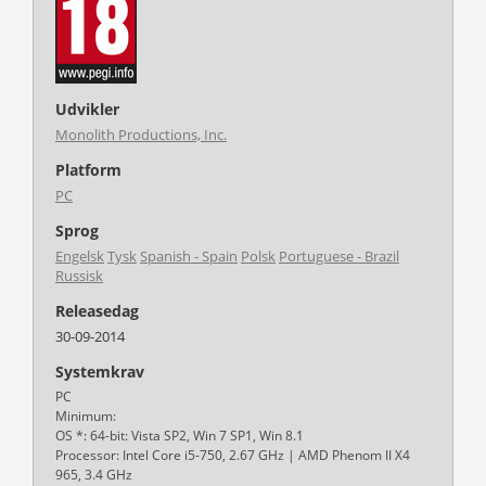
Udvikler
Monolith Productions, Inc.
Platform
PC
Sprog
Engelsk
Tysk
Spanish - Spain
Polsk
Portuguese - Brazil
Russisk
Releasedag
30-09-2014
Systemkrav
PC
Minimum:
OS *: 64-bit: Vista SP2, Win 7 SP1, Win 8.1
Processor: Intel Core i5-750, 2.67 GHz | AMD Phenom II X4
965, 3.4 GHz