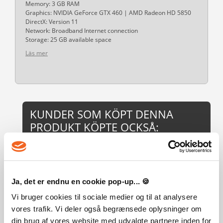
Memory: 3 GB RAM
Graphics: NVIDIA GeForce GTX 460 | AMD Radeon HD 5850
DirectX: Version 11
Network: Broadband Internet connection
Storage: 25 GB available space
Läs mer
KUNDER SOM KÖPT DENNA
PRODUKT KÖPTE OCKSÅ:
Ja, det er endnu en cookie pop-up... 🍪
Vi bruger cookies til sociale medier og til at analysere
LEGO® JURASSIC WORLD™
vores trafik. Vi deler også begrænsede oplysninger om
din brug af vores website med udvalgte partnere inden for