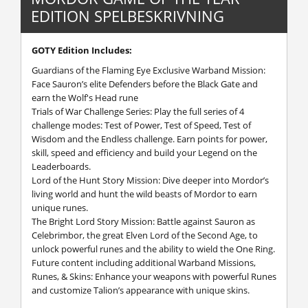
EDITION SPELBESKRIVNING
GOTY Edition Includes:
Guardians of the Flaming Eye Exclusive Warband Mission:
Face Sauron’s elite Defenders before the Black Gate and
earn the Wolf's Head rune
Trials of War Challenge Series: Play the full series of 4
challenge modes: Test of Power, Test of Speed, Test of
Wisdom and the Endless challenge. Earn points for power,
skill, speed and efficiency and build your Legend on the
Leaderboards.
Lord of the Hunt Story Mission: Dive deeper into Mordor’s
living world and hunt the wild beasts of Mordor to earn
unique runes.
The Bright Lord Story Mission: Battle against Sauron as
Celebrimbor, the great Elven Lord of the Second Age, to
unlock powerful runes and the ability to wield the One Ring.
Future content including additional Warband Missions,
Runes, & Skins: Enhance your weapons with powerful Runes
and customize Talion’s appearance with unique skins.