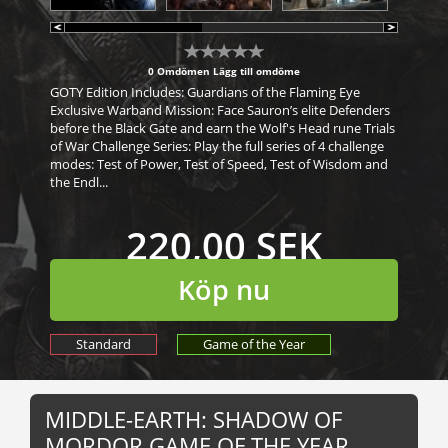
0 Omdömen
Lägg till omdöme
GOTY Edition Includes: Guardians of the Flaming Eye
Exclusive Warband Mission: Face Sauron’s elite Defenders
before the Black Gate and earn the Wolf's Head rune Trials
of War Challenge Series: Play the full series of 4 challenge
modes: Test of Power, Test of Speed, Test of Wisdom and
the Endl...
220,00 SEK
Köp nu
Standard
Game of the Year
MIDDLE-EARTH: SHADOW OF
MORDOR GAME OF THE YEAR