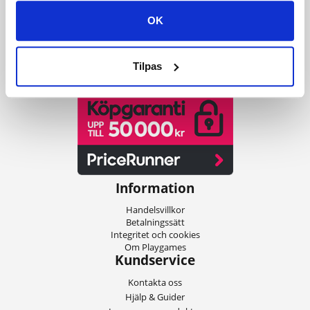
servicen och inte minst blixtsnabb leverans, kan du också var med och
OK
få ditt spel levererat digitalt på bara ett par minuter!
Vår Trustpilot talar för sig själv
Tilpas
Information
Handelsvillkor
Betalningssätt
Integritet och cookies
Om Playgames
Kundservice
Kontakta oss
Hjälp & Guider