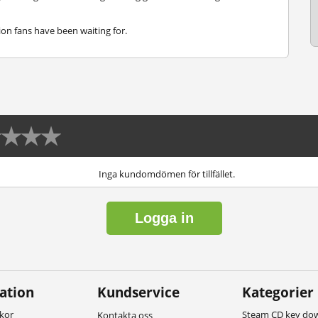
tion fans have been waiting for.
Inga kundomdömen för tillfället.
Logga in
ation
Kundservice
Kategorier
lkor
Steam CD key do
Kontakta oss