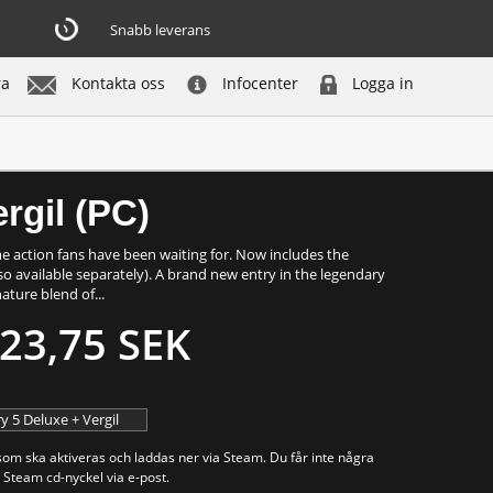
Snabb leverans
ra
Kontakta oss
Infocenter
Logga in
Köp nu
rgil (PC)
ame action fans have been waiting for. Now includes the
so available separately). A brand new entry in the legendary
ature blend of...
23,75 SEK
y 5 Deluxe + Vergil
som ska aktiveras och laddas ner via Steam. Du får inte några
 Steam cd-nyckel via e-post.