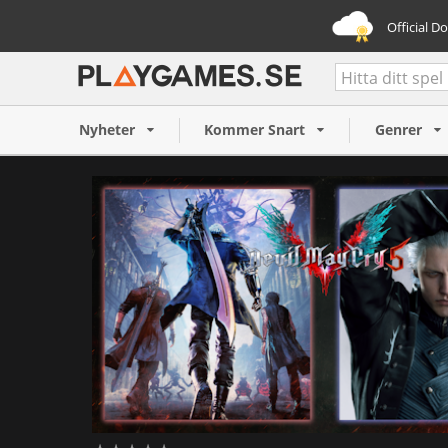
Official D
Devil May Cry 5 + Vergil (P
323,75 SEK
Nyheter
Kommer Snart
Genrer