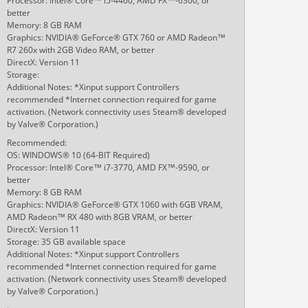
Processor: Intel® Core™ i5-4460, AMD FX™-6300, or
better
Memory: 8 GB RAM
Graphics: NVIDIA® GeForce® GTX 760 or AMD Radeon™
R7 260x with 2GB Video RAM, or better
DirectX: Version 11
Storage:
Additional Notes: *Xinput support Controllers
recommended *Internet connection required for game
activation. (Network connectivity uses Steam® developed
by Valve® Corporation.)
Recommended:
OS: WINDOWS® 10 (64-BIT Required)
Processor: Intel® Core™ i7-3770, AMD FX™-9590, or
better
Memory: 8 GB RAM
Graphics: NVIDIA® GeForce® GTX 1060 with 6GB VRAM,
AMD Radeon™ RX 480 with 8GB VRAM, or better
DirectX: Version 11
Storage: 35 GB available space
Additional Notes: *Xinput support Controllers
recommended *Internet connection required for game
activation. (Network connectivity uses Steam® developed
by Valve® Corporation.)