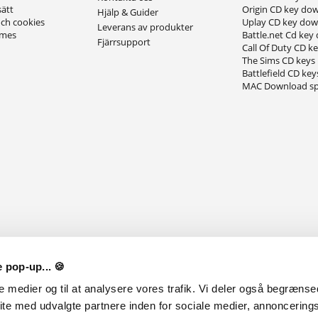
sätt
Origin CD key do
Hjälp & Guider
och cookies
Uplay CD key do
Leverans av produkter
ames
Battle.net Cd key
Fjärrsupport
Call Of Duty CD k
The Sims CD keys
Battlefield CD key
MAC Download sp
 pop-up... 🍪
le medier og til at analysere vores trafik. Vi deler også begræns
ite med udvalgte partnere inden for sociale medier, annoncering