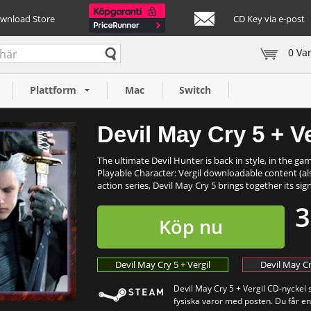
ownload Store
CD Key via e-post
0 Va
C)
Plattform
Mac
Switch
Devil May Cry 5 + Ve
The ultimate Devil Hunter is back in style, in the g
Playable Character: Vergil downloadable content (al
action series, Devil May Cry 5 brings together its sign
3
Köp nu
Devil May Cry 5 + Vergil
Devil May Cr
Devil May Cry 5 + Vergil CD-nyckel 
fysiska varor med posten. Du får en