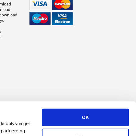
wnload
wnload
 download
eys
s
il
OK
ede oplysninger
spartnere og