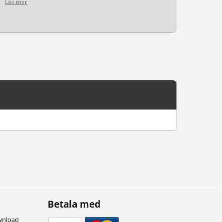
Läs mer
Betala med
wnload