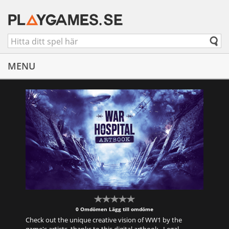
MENU
0 Omdömen
Lägg till omdöme
Check out the unique creative vision of WW1 by the
game's artists, thanks to this digital artbook. Legal