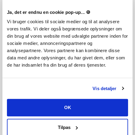
Brave Lamb Studio S.A.
Ja, det er endnu en cookie pop-up... 🍪
Platform
Vi bruger cookies til sociale medier og til at analysere
PC
vores trafik. Vi deler også begrænsede oplysninger om
Releasedag
din brug af vores website med udvalgte partnere inden for
11-01-2024
sociale medier, annonceringspartnere og
Systemkrav
analysepartnere. Vores partnere kan kombinere disse
Steam account is required for game activation and
data med andre oplysninger, du har givet dem, eller som
installation.
de har indsamlet fra din brug af deres tjenester.
This content requires the base game War Hospital on Steam
in order to play
Windows Requirements
Minimum:
Vis detaljer
Requires a 64-bit processor and operating system
OS: Windows 10
Processor: Intel Core i7-3770 or AMD Ryzen 5 1500X
Memory: 8 GB RAM
OK
Graphics: NVIDIA Ge
DirectX: Version 11
Storage: 30 GB available space
Additional Notes: Low 720p @ 30 FPS
Tilpas
Recommended: