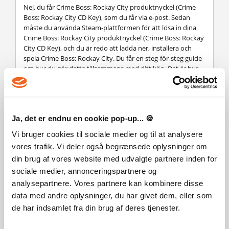
Nej, du får Crime Boss: Rockay City produktnyckel (Crime
Boss: Rockay City CD Key), som du får via e-post. Sedan
måste du använda Steam-plattformen för att lösa in dina
Crime Boss: Rockay City produktnyckel (Crime Boss: Rockay
City CD Key), och du är redo att ladda ner, installera och
spela Crime Boss: Rockay City. Du får en steg-för-steg guide
om hur du gör detta tillsammans med ditt köp. Det är hur
enkelt som helst!
Welcome to the 90’s Rockay City! Heist, loot and shoot your
way to the top of the criminal underworld! Build your
criminal empire in the singleplayer rogue-lite campaign or
Ja, det er endnu en cookie pop-up... 🍪
put together a crew with your friends in action-packed co-
op multiplayer heists!
Vi bruger cookies til sociale medier og til at analysere
vores trafik. Vi deler også begrænsede oplysninger om
din brug af vores website med udvalgte partnere inden for
sociale medier, annonceringspartnere og
analysepartnere. Vores partnere kan kombinere disse
Tokig i det? Lägg detta spel till din önskelista
data med andre oplysninger, du har givet dem, eller som
de har indsamlet fra din brug af deres tjenester.
Expansionspaket