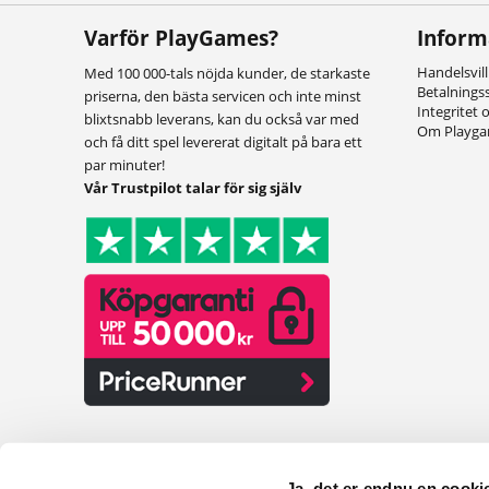
Varför PlayGames?
Inform
Handelsvil
Med 100 000-tals nöjda kunder, de starkaste
Betalnings
priserna, den bästa servicen och inte minst
Integritet 
blixtsnabb leverans, kan du också var med
Om Playg
och få ditt spel levererat digitalt på bara ett
par minuter!
Vår Trustpilot talar för sig själv
Ja, det er endnu en cookie