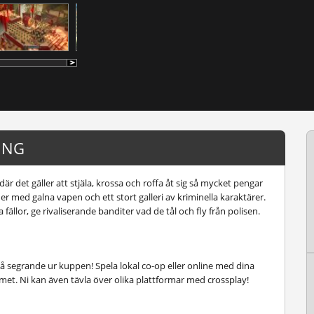
ING
 där det gäller att stjäla, krossa och roffa åt sig så mycket pengar
er med galna vapen och ett stort galleri av kriminella karaktärer.
llor, ge rivaliserande banditer vad de tål och fly från polisen.
gå segrande ur kuppen! Spela lokal co-op eller online med dina
et. Ni kan även tävla över olika plattformar med crossplay!