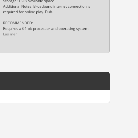
Storage: 1 GB available space
Additional Notes: Broadband internet connection is
required for online play. Duh.
RECOMMENDED:
Requires a 64-bit processor and operating system
Läs mer