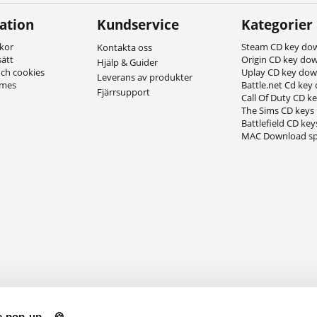
ation
Kundservice
Kategorier
lkor
Steam CD key do
Kontakta oss
sätt
Origin CD key do
Hjälp & Guider
och cookies
Uplay CD key do
Leverans av produkter
ames
Battle.net Cd key
Fjärrsupport
Call Of Duty CD k
The Sims CD keys
Battlefield CD key
MAC Download sp
 pop-up... 🍪