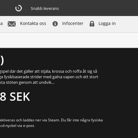
Snabb leverans
ra
Kontakta oss
Infocenter
Logga in
inte i lager - få meddelande
)
spel där det gäller att stjäla, krossa och roffa åt sig så
ga fysikbaserade strider med galna vapen och ett stort
kta stöten genom att undvik...
8 SEK
tiveras och laddas ner via Steam. Du får inte några fysiska
d-nyckel via e-post.