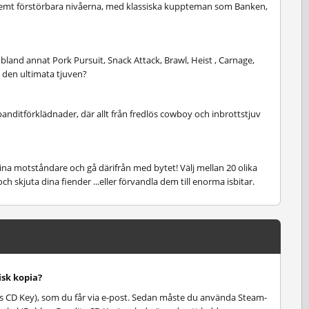
extremt förstörbara nivåerna, med klassiska kuppteman som Banken,
, bland annat Pork Pursuit, Snack Attack, Brawl, Heist , Carnage,
 den ultimata tjuven?
anditförklädnader, där allt från fredlös cowboy och inbrottstjuv
 dina motståndare och gå därifrån med bytet! Välj mellan 20 olika
och skjuta dina fiender ...eller förvandla dem till enorma isbitar.
isk kopia?
s CD Key), som du får via e-post. Sedan måste du använda Steam-