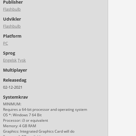
Publisher
Flashbulb
Udvikler
Flashbulb
Platform
PC
Sprog
Engelsk
Tysk
Multiplayer
Releasedag
02-12-2021
Systemkrav
MINIMUM:
Requires a 64-bit processor and operating system
OS *: Windows 7 64 Bit
Processor: i3 or equivalent
Memory: 4 GB RAM
Graphics: Integrated Graphics Card will do