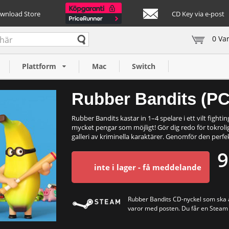
ownload Store
CD Key via e-post
0 Va
Plattform
Mac
Switch
Rubber Bandits (PC
Rubber Bandits kastar in 1–4 spelare i ett vilt fighting
mycket pengar som möjligt! Gör dig redo för tokroli
galleri av kriminella karaktärer. Genomför den perfe
9
inte i lager - få meddelande
Rubber Bandits CD-nyckel som ska ak
varor med posten. Du får en Steam c