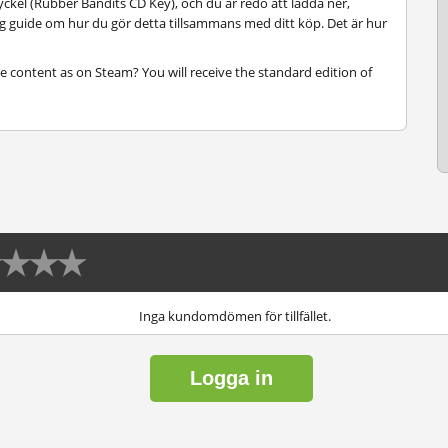
ckel (Rubber Bandits CD Key), och du är redo att ladda ner,
teg guide om hur du gör detta tillsammans med ditt köp. Det är hur
e content as on Steam? You will receive the standard edition of
Inga kundomdömen för tillfället.
Logga in