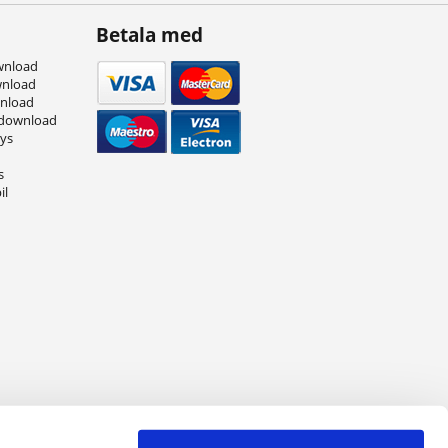
Betala med
wnload
wnload
wnload
 download
eys
s
il