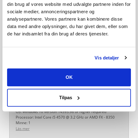
din brug af vores website med udvalgte partnere inden for
Sprog
sociale medier, annonceringspartnere og
Dansk
Engelsk
Svensk
analysepartnere. Vores partnere kan kombinere disse
data med andre oplysninger, du har givet dem, eller som
Multiplayer
de har indsamlet fra din brug af deres tjenester.
Releasedag
14-09-2018
Systemkrav
Vis detaljer
MINIMUM:
OS: Windows 7 or higher
Processor: Intel Core i5 3550 @ 3.3 GHz or AMD FX-6300
OK
Minne: 8 GB RAM
Grafik: AMD Radeon R7 370 or NVIDIA GeForce GTX 660/570
DirectX: Version 11
Lagring: 11 GB ledigt utrymme
Tilpas
REKOMMENDERADE:
OS: Windows 10 Version 14393.98 or higher required
Processor: Intel Core i5 4570 @ 3.2 GHz or AMD FX - 8350
Minne: 1
Läs mer