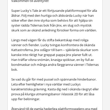
Välkommen till äventyret!
Super Lucky's Tale är ett förtjusande plattformsspel för alla
åldrar. Följ med den hurtiga och älskvärda Lucky när han
söker efter den inre styrka som behövs för att hjälpa sin
syster rädda Tidernas bok från Jinx, en slug och mystisk
skurk som av okänd anledning försöker forma om världen.
Längs med vägen får du stifta bekantskap med roliga
vänner och fiender. Lucky tvingas konfrontera de ökända
Kattastroferna, Jinx odågor till barn – självlärda skurkar som
kanske inte riktigt har greppat pappa Jinx planer fullt ut.
Han träffar vilsna snömän, knasiga spökisar, en by full av
bondmaskar och många andra färggranna vänner i Tidernas
bok.
Se vad du går för med pussel och spännande hinderbanor.
Leta efter hemligheter i nya världar med Luckys
karakteristiska grävning. Kasta dig ned i okända rävgryt eller
prova på kluriga utmaningsbanor i klassisk 2D för att låsa
upp fler belöningar.
Återvänd till de gamla hederliga plattformsspelens era med