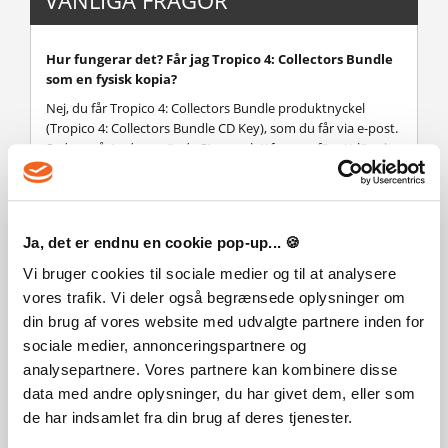
Hur fungerar det? Får jag Tropico 4: Collectors Bundle
som en fysisk kopia?
Nej, du får Tropico 4: Collectors Bundle produktnyckel
(Tropico 4: Collectors Bundle CD Key), som du får via e-post.
Sedan måste du använda Steam-plattformen för att lösa in
dina Tropico 4: Collectors Bundle produktnyckel (Tropico 4:
Collectors Bundle CD Key), och du är redo att ladda ner,
installera och spela Tropico 4: Collectors Bundle. Du får en
steg-för-steg guide om hur du gör detta tillsammans med
Ja, det er endnu en cookie pop-up... 🍪
ditt köp. Det är hur enkelt som helst!
Vi bruger cookies til sociale medier og til at analysere
vores trafik. Vi deler også begrænsede oplysninger om
din brug af vores website med udvalgte partnere inden for
sociale medier, annonceringspartnere og
Tokig i det? Lägg detta spel till din önskelista
analysepartnere. Vores partnere kan kombinere disse
data med andre oplysninger, du har givet dem, eller som
Sprog
de har indsamlet fra din brug af deres tjenester.
Action/Adventure
Spansk
Tysk
Engelsk