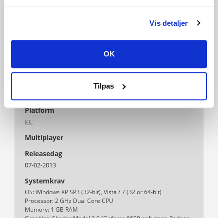
Genre
Simulation
Strategy
City Builder
Vis detaljer
Comedy
OK
Publisher
Kalypso Media Digital
Feral Interactive (Mac)
Udvikler
Tilpas
Haemimont Games
Feral Interactive (Mac)
Platform
PC
Multiplayer
Releasedag
07-02-2013
Systemkrav
OS: Windows XP SP3 (32-bit), Vista / 7 (32 or 64-bit)
Processor: 2 GHz Dual Core CPU
Memory: 1 GB RAM