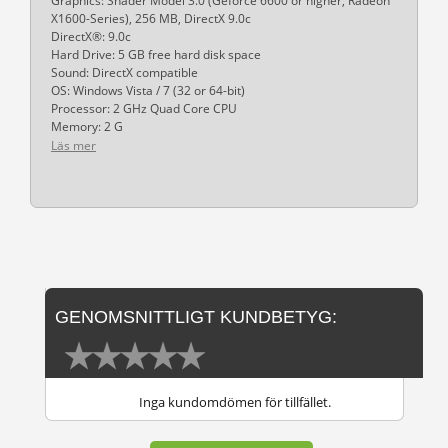
Graphics: Shader Model 3.0 (Geforce 6600 or higher, Radeon
X1600-Series), 256 MB, DirectX 9.0c
DirectX®: 9.0c
Hard Drive: 5 GB free hard disk space
Sound: DirectX compatible
OS: Windows Vista / 7 (32 or 64-bit)
Processor: 2 GHz Quad Core CPU
Memory: 2 G
Läs mer
GENOMSNITTLIGT KUNDBETYG:
Inga kundomdömen för tillfället.