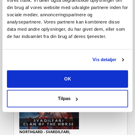
vores trafik. Vi deler også begrænsede oplysninger om
din brug af vores website med udvalgte partnere inden for
sociale medier, annonceringspartnere og
analysepartnere. Vores partnere kan kombinere disse
NORTHGARD - SVÁFNIR, CLAN
OF THE SNAKE
data med andre oplysninger, du har givet dem, eller som
de har indsamlet fra din brug af deres tjenester.
Vis detaljer
NORTHGARD - NIDHOGG, CLAN
OK
OF THE DRAGON
Tilpas
NORTHGARD - SVARDILFARI,