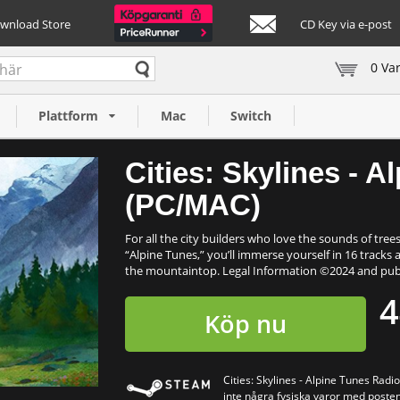
ownload Store
CD Key via e-post
0 Va
unes Radio
Plattform
Mac
Switch
Cities: Skylines - 
(PC/MAC)
For all the city builders who love the sounds of trees
“Alpine Tunes,” you’ll immerse yourself in 16 tracks
the mountaintop. Legal Information ©2024 and publ
4
Köp nu
Cities: Skylines - Alpine Tunes Rad
inte några fysiska varor med posten