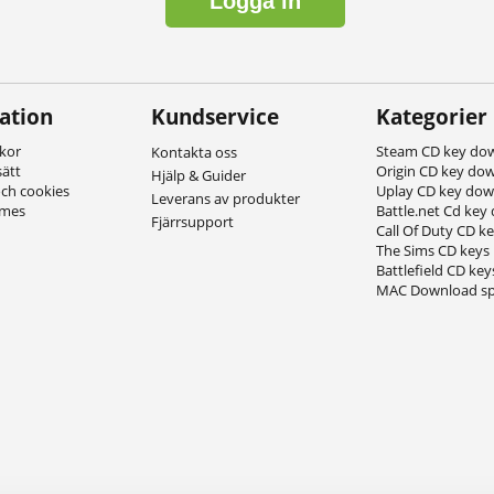
Logga in
ation
Kundservice
Kategorier
lkor
Steam CD key do
Kontakta oss
sätt
Origin CD key do
Hjälp & Guider
och cookies
Uplay CD key do
Leverans av produkter
ames
Battle.net Cd key
Fjärrsupport
Call Of Duty CD k
The Sims CD keys
Battlefield CD key
MAC Download sp