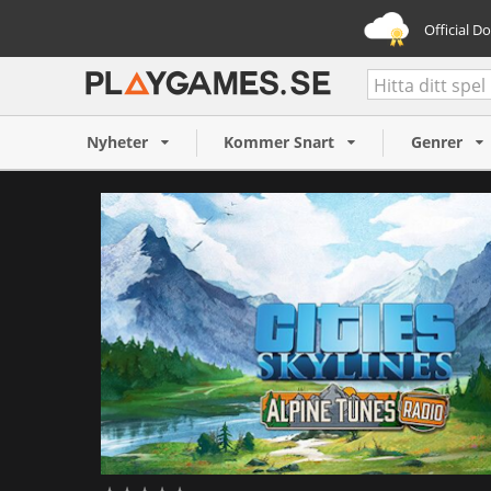
Official D
Cities: Skylines - Alpine T
(PC/MAC)
Nyheter
Kommer Snart
Genrer
44 SEK