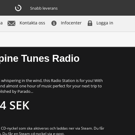
Snabb leverans
ra
Kontakta oss
Infocenter
Logga in
Köp nu
Alpine Tunes Radio
 whispering in the wind, this Radio Station is for you! With
 and almost one hour of music perfect for your next trip to
ished by Parado...
4 SEK
io CD-nyckel som ska aktiveras och laddas ner via Steam. Du får
. Du får en Steam cd-nyckel via e-post.