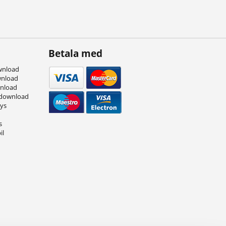
Betala med
wnload
wnload
wnload
 download
eys
s
il