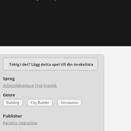
Tokig i det? Lägg detta spel till din önskelista
Sprog
Action/Adventure
Tysk
Engelsk
Genre
Building
City Builder
Simulation
Publisher
Paradox Interactive