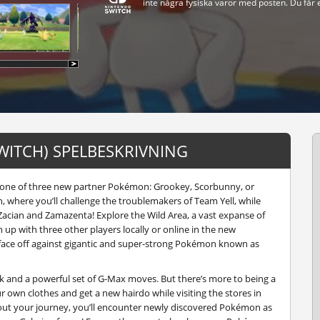
inte några fysiska varor med posten. Du får 
ITCH) SPELBESKRIVNING
 one of three new partner Pokémon: Grookey, Scorbunny, or
, where you’ll challenge the troublemakers of Team Yell, while
cian and Zamazenta! Explore the Wild Area, a vast expanse of
 up with three other players locally or online in the new
l face off against gigantic and super-strong Pokémon known as
 and a powerful set of G-Max moves. But there’s more to being a
r own clothes and get a new hairdo while visiting the stores in
out your journey, you’ll encounter newly discovered Pokémon as