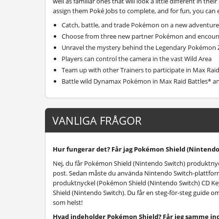
well as familiar ones that will look a little different in 
assign them Poké Jobs to complete, and for fun, you c
Catch, battle, and trade Pokémon on a new adventure 
Choose from three new partner Pokémon and encoun
Unravel the mystery behind the Legendary Pokémon 
Players can control the camera in the vast Wild Area
Team up with other Trainers to participate in Max Raid
Battle wild Dynamax Pokémon in Max Raid Battles* an
VANLIGA FRÅGOR
Hur fungerar det? Får jag Pokémon Shield (Nintendo 
Nej, du får Pokémon Shield (Nintendo Switch) produktnyc
post. Sedan måste du använda Nintendo Switch-plattform
produktnyckel (Pokémon Shield (Nintendo Switch) CD Key)
Shield (Nintendo Switch). Du får en steg-för-steg guide o
som helst!
Hvad indeholder Pokémon Shield? Får jeg samme in