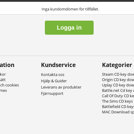
Inga kundomdömen för tillfället.
Logga in
ation
Kundservice
Kategorier
lkor
Steam CD key do
Kontakta oss
sätt
Origin CD key do
Hjälp & Guider
och cookies
Uplay CD key do
Leverans av produkter
ames
Battle.net Cd key
Fjärrsupport
Call Of Duty CD k
The Sims CD keys
Battlefield CD key
MAC Download sp