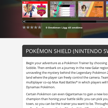
0 Omdömen
Lägg till omdöme
POKÉMON SHIELD (NINTENDO SW
Begin your adventure as a Pokémon Trainer by choosing
Sobble. Then embark on a journey in the new Galar region
unraveling the mystery behind the Legendary Pokémon Za
land where the player can freely control the camera. Team
multiplayer co-op Max Raid Battles* in which players wil
Dynamax Pokémon.
Certain Pokémon can even Gigantamax to gain a new look
champion than honing your battle skills: you can pick you
town, so you can be the trainer you want to be. Through