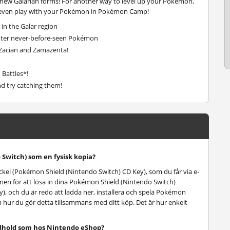
their new Galarian forms! For another way to level up your Pokémon,
an even play with your Pokémon in Pokémon Camp!
in the Galar region
ter never-before-seen Pokémon
Zacian and Zamazenta!
 Battles*!
d try catching them!
Switch) som en fysisk kopia?
kel (Pokémon Shield (Nintendo Switch) CD Key), som du får via e-
en för att lösa in dina Pokémon Shield (Nintendo Switch)
, och du är redo att ladda ner, installera och spela Pokémon
m hur du gör detta tillsammans med ditt köp. Det är hur enkelt
dhold som hos Nintendo eShop?