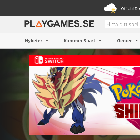
Official D
Pokémon Shield (Nintendo
642 SEK
Nyheter
Kommer Snart
Genrer