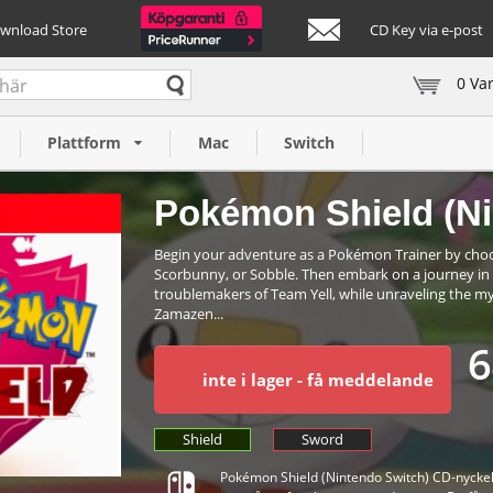
ownload Store
CD Key via e-post
0 Va
 Switch)
Plattform
Mac
Switch
Pokémon Shield (Ni
Begin your adventure as a Pokémon Trainer by cho
Scorbunny, or Sobble. Then embark on a journey in t
troublemakers of Team Yell, while unraveling the 
Zamazen...
6
inte i lager - få meddelande
Shield
Sword
Pokémon Shield (Nintendo Switch) CD-nyckel 