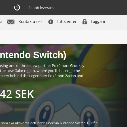
Snabb leverans
ra
Kontakta oss
Infocenter
Logga in
inte i lager - få meddelande
ntendo Switch)
osing one of three new partner Pokémon: Grookey,
he new Galar region, where you’ll challenge the
mystery behind the Legendary Pokémon Zacian and
42 SEK
som ska aktiveras och laddas ner via Nintendo Switch. Du får