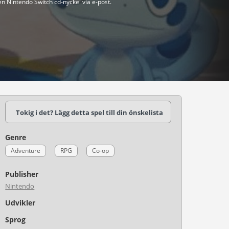
en Nintendo Switch cd-nyckel via e-post.
Tokig i det? Lägg detta spel till din önskelista
Genre
Adventure
RPG
Co-op
Publisher
Nintendo
Udvikler
Sprog