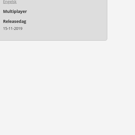
Engelsk
Multiplayer
Releasedag
15-11-2019