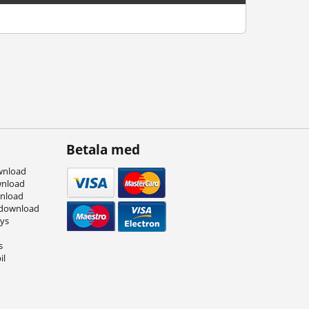
Betala med
wnload
wnload
wnload
 download
eys
s
il