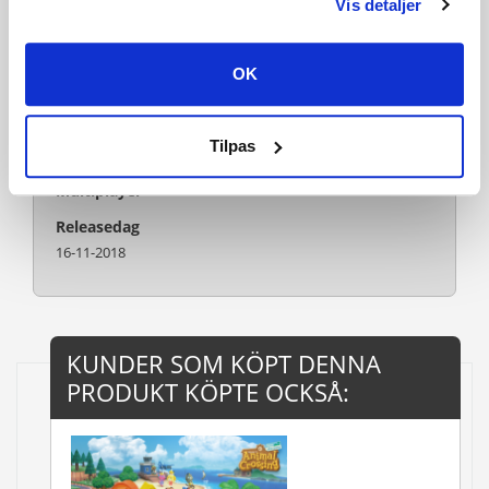
Vis detaljer
Publisher
Nintendo
Udvikler
OK
GAME FREAK Inc.
Sprog
Tilpas
Engelsk
Multiplayer
Releasedag
16-11-2018
KUNDER SOM KÖPT DENNA
PRODUKT KÖPTE OCKSÅ: