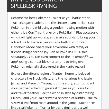
SPELBESKRIVNING
Become the best Pokémon Trainer as you battle other
Trainers, Gym Leaders, and the sinister Team Rocket. Catch
Pokémon in the wild using a gentle throwing motion with
either a Joy-Con™ controller or a Poké Ball™ Plus accessory,
which will light up, vibrate, and make sounds to bring your
adventure to life. You can also use button controls in
Handheld Mode. Share your adventure with family or
friends using a second Joy-Con or Poké Ball Plus (sold
separately). You can even connect to the Pokémon™ GO
app* using a compatible smartphone to bring over
Pokémon originally discovered in the Kanto region!
Explore the vibrant region of Kanto—home to beloved
characters like Brock, Misty, and the nefarious trio Jessie,
James, and Meowth! Throughout the story, your bond with
your partner Pokémon grows stronger as you care for it
and travel together. See the world in style by customizing
Pikachu and your Trainer with a selection of outfits. True-to-
size wild Pokémon roam around in the game—catch them
like a real Pokémon Trainer by using timing and a well-