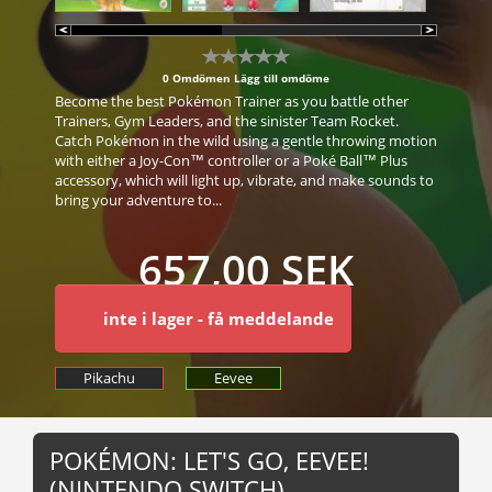
0 Omdömen
Lägg till omdöme
Become the best Pokémon Trainer as you battle other
Trainers, Gym Leaders, and the sinister Team Rocket.
Catch Pokémon in the wild using a gentle throwing motion
with either a Joy-Con™ controller or a Poké Ball™ Plus
accessory, which will light up, vibrate, and make sounds to
bring your adventure to...
657,00 SEK
inte i lager - få meddelande
Pikachu
Eevee
POKÉMON: LET'S GO, EEVEE!
(NINTENDO SWITCH)