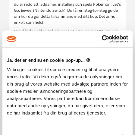
du är redo att ladda ner, installera och spela Pokémon: Let's
Go, Eevee! (Nintendo Switch). Du får en steg-för-steg guide
om hur du gör detta tillsammans med ditt köp. Det är hur
enkelt som helst!
Hvad indeholder Pokémon: Let's Go, Eevee! (Nintendo
Switch)? Får jeg samme indhold som hos Nintendo
eShop?
Du får standard-udgaven af Pokémon: Let's Go, Eevee!
(Nintendo Switch) som digital download til Nintendo eShop.
Ja, det er endnu en cookie pop-up... 🍪
Vi bruger cookies til sociale medier og til at analysere
vores trafik. Vi deler også begrænsede oplysninger om
din brug af vores website med udvalgte partnere inden for
Tokig i det? Lägg detta spel till din önskelista
sociale medier, annonceringspartnere og
analysepartnere. Vores partnere kan kombinere disse
Genre
data med andre oplysninger, du har givet dem, eller som
Casual
Family Friendly
Adventure
de har indsamlet fra din brug af deres tjenester.
RPG