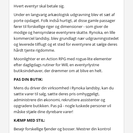
Hvert eventyr skal betale sig.
Under en langvarig arkæologisk udgravning blev et sæt af
porte opdaget. Folk indså hurtigt, at disse gamle passager
fører til forskellige riger og dimensioner - som giver de
modige og hensynsløse eventyrere skatte. Rynoka, en lille
kommerciel landsby, blev grundlagt nær udgravningsstedet
og leverede tilflugt og et sted for eventyrere at sælge deres
hårdt tjente rigdomme.
Moonlighter er en Action RPG med rogue-lite elementer
efter dagligdags rutiner for Will, en eventyrlystne
butiksindehaver, der drømmer om at blive en helt.
PAS DIN BUTIK:
Mens du driver din virksomhed i Rynoka landsby, kan du
sætte varer til salg, sætte deres pris omhyggeligt,
administrere din økonomi, rekruttere assistenter og
opgradere butikken. Pas på - nogle luskede personer vil
måske stjæle dine dyrebare varer!
KÆMP MED STIL:
Besejr forskellige fjender og bosser. Mestrer din kontrol