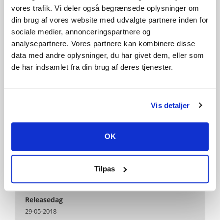
Moonlighter - Between Dimensions
vores trafik. Vi deler også begrænsede oplysninger om
din brug af vores website med udvalgte partnere inden for
sociale medier, annonceringspartnere og
Genre
analysepartnere. Vores partnere kan kombinere disse
Action RPG
Adventure
Pixel Graphics
data med andre oplysninger, du har givet dem, eller som
de har indsamlet fra din brug af deres tjenester.
Publisher
11 bit studios
Udvikler
Vis detaljer
Digital Sun
Platform
OK
PC/MAC
Sprog
Engelsk
Tilpas
Multiplayer
Releasedag
29-05-2018