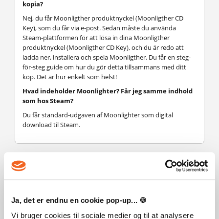
kopia?
Nej, du får Moonligther produktnyckel (Moonligther CD
Key), som du får via e-post. Sedan måste du använda
Steam-plattformen för att lösa in dina Moonligther
produktnyckel (Moonligther CD Key), och du är redo att
ladda ner, installera och spela Moonligther. Du får en steg-
för-steg guide om hur du gör detta tillsammans med ditt
köp. Det är hur enkelt som helst!
Hvad indeholder Moonlighter? Får jeg samme indhold
som hos Steam?
Du får standard-udgaven af Moonlighter som digital
download til Steam.
Tokig i det? Lägg detta spel till din önskelista
Ja, det er endnu en cookie pop-up... 🍪
Expansionspaket
Vi bruger cookies til sociale medier og til at analysere