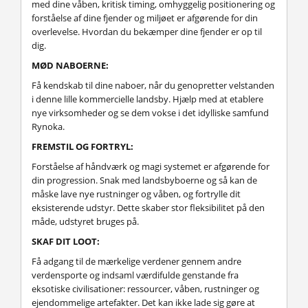
med dine våben, kritisk timing, omhyggelig positionering og
forståelse af dine fjender og miljøet er afgørende for din
overlevelse. Hvordan du bekæmper dine fjender er op til
dig.
MØD NABOERNE:
Få kendskab til dine naboer, når du genopretter velstanden
i denne lille kommercielle landsby. Hjælp med at etablere
nye virksomheder og se dem vokse i det idylliske samfund
Rynoka.
FREMSTIL OG FORTRYL:
Forståelse af håndværk og magi systemet er afgørende for
din progression. Snak med landsbyboerne og så kan de
måske lave nye rustninger og våben, og fortrylle dit
eksisterende udstyr. Dette skaber stor fleksibilitet på den
måde, udstyret bruges på.
SKAF DIT LOOT:
Få adgang til de mærkelige verdener gennem andre
verdensporte og indsaml værdifulde genstande fra
eksotiske civilisationer: ressourcer, våben, rustninger og
ejendommelige artefakter. Det kan ikke lade sig gøre at