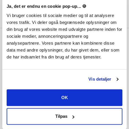
Ja, det er endnu en cookie pop-up... 🍪
Vi bruger cookies til sociale medier og til at analysere
vores trafik. Vi deler også begrænsede oplysninger om
din brug af vores website med udvalgte partnere inden for
Varför PlayGames?
sociale medier, annonceringspartnere og
analysepartnere. Vores partnere kan kombinere disse
Med 100 000-tals nöjda kunder, de starkaste priserna, den bästa
data med andre oplysninger, du har givet dem, eller som
servicen och inte minst blixtsnabb leverans, kan du också var med och
de har indsamlet fra din brug af deres tjenester.
få ditt spel levererat digitalt på bara ett par minuter!
Vår Trustpilot talar för sig själv
Vis detaljer
OK
Tilpas
Information