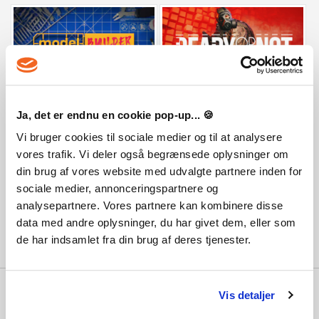
Model Builder: Complete Edition
Ready or Not
Ja, det er endnu en cookie pop-up... 🍪
178,75 SEK
276 SEK
Vi bruger cookies til sociale medier og til at analysere
vores trafik. Vi deler også begrænsede oplysninger om
din brug af vores website med udvalgte partnere inden for
sociale medier, annonceringspartnere og
analysepartnere. Vores partnere kan kombinere disse
data med andre oplysninger, du har givet dem, eller som
de har indsamlet fra din brug af deres tjenester.
Varför PlayGames?
Vis detaljer
Med 100 000-tals nöjda kunder, de starkaste priserna, den bästa