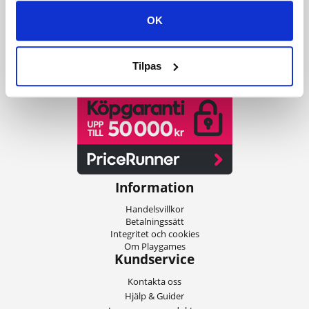
servicen och inte minst blixtsnabb leverans, kan du också var med och
OK
få ditt spel levererat digitalt på bara ett par minuter!
Vår Trustpilot talar för sig själv
Tilpas
Information
Handelsvillkor
Betalningssätt
Integritet och cookies
Om Playgames
Kundservice
Kontakta oss
Hjälp & Guider