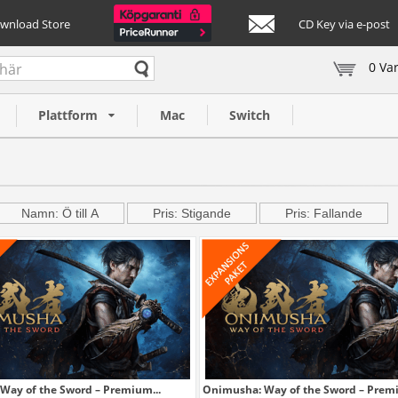
ownload Store
CD Key via e-post
0 Va
Plattform
Mac
Switch
Namn: Ö till A
Pris: Stigande
Pris: Fallande
Way of the Sword – Premium...
Onimusha: Way of the Sword – Prem