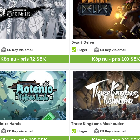
Dwarf Delve
72 SEK
1
CD Key via email
I lager
CD Key via email
Köp nu - pris 72 SEK
Köp nu - pris 109 SE
finite Hands
Three Kingdoms Mushouden
105 SEK
3
CD Key via email
I lager
CD Key via email