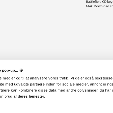
Battlefield CD key
MAC Download sp
 pop-up... 🍪
le medier og til at analysere vores trafik. Vi deler også begræns
ite med udvalgte partnere inden for sociale medier, annoncering
rtnere kan kombinere disse data med andre oplysninger, du har g
n brug af deres tjenester.
ølg med i vores anmeldelser, giveaways og nyheder på de forskellige sociale medie