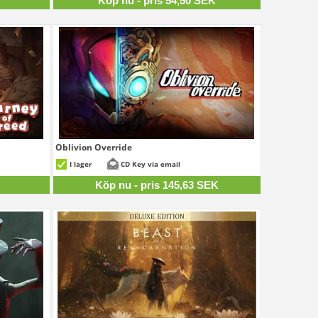
K
Köp nu - pris 54,50 SEK
Oblivion Override
24 SEK
145,63 SEK
I lager
CD Key via email
Köp nu - pris 145,63 SEK