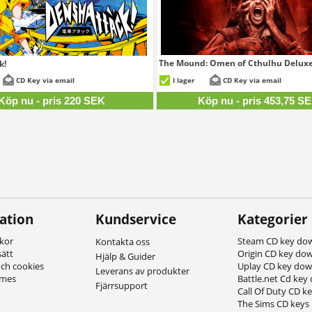
The Mound: Omen of Cthulhu Deluxe
k!
453,
220 SEK
CD Key via email
I lager
CD Key via email
Köp nu - pris 220 SEK
Köp nu - pris 453,75 S
ation
Kundservice
Kategorier
lkor
Steam CD key do
Kontakta oss
sätt
Origin CD key do
Hjälp & Guider
och cookies
Uplay CD key do
Leverans av produkter
ames
Battle.net Cd key
Fjärrsupport
Call Of Duty CD k
The Sims CD keys