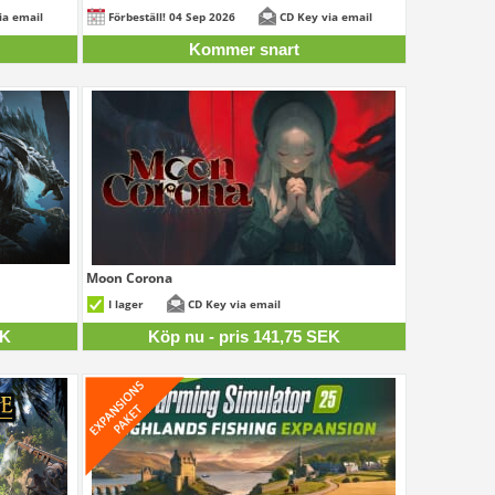
ia email
Förbeställ! 04 Sep 2026
CD Key via email
Kommer snart
Moon Corona
25 SEK
141,75 SEK
I lager
CD Key via email
EK
Köp nu - pris 141,75 SEK