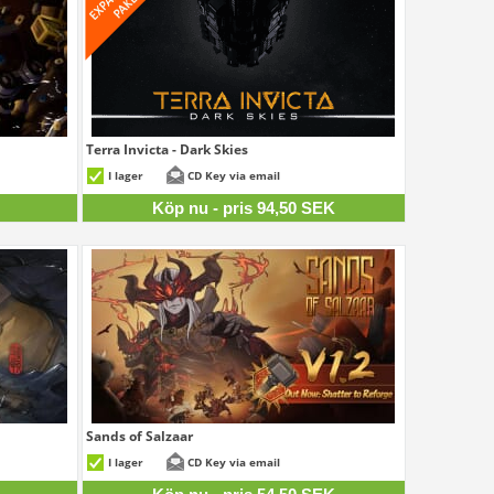
Terra Invicta - Dark Skies
09 SEK
94,50 SEK
I lager
CD Key via email
K
Köp nu - pris 94,50 SEK
Sands of Salzaar
26 SEK
54,50 SEK
I lager
CD Key via email