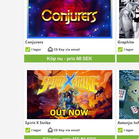
Conjurers
Graphite
68 SEK
I lager
CD Key via email
I lager
Köp nu - pris 68 SEK
Spirit X Strike
Aotenjo: In
115,81 SEK
I lager
CD Key via email
I lager