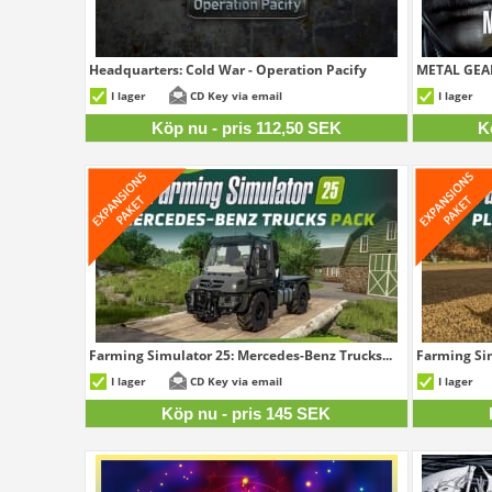
Headquarters: Cold War - Operation Pacify
METAL GEAR
112,50 SEK
I lager
CD Key via email
I lager
Köp nu - pris 112,50 SEK
K
Farming Simulator 25: Mercedes-Benz Trucks...
Farming Sim
145 SEK
I lager
CD Key via email
I lager
Köp nu - pris 145 SEK