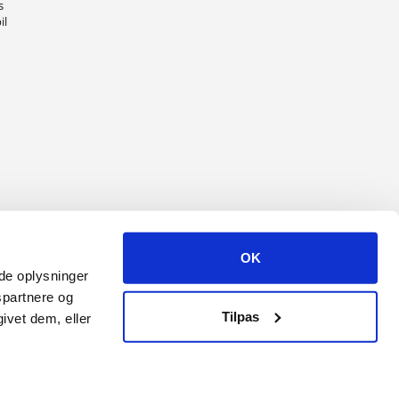
s
il
OK
ede oplysninger
spartnere og
Tilpas
ivet dem, eller
r.