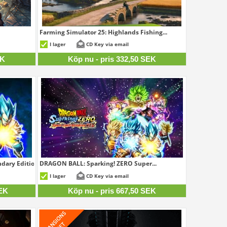
Farming Simulator 25: Highlands Fishing...
63 SEK
332,50 SEK
I lager
CD Key via email
EK
Köp nu - pris 332,50 SEK
dary Edition
DRAGON BALL: Sparking! ZERO Super...
06 SEK
667,50 SEK
I lager
CD Key via email
SEK
Köp nu - pris 667,50 SEK