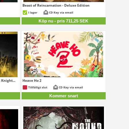
Beast of Reincarnation - Deluxe Edition
711,25 SEK
49 SEK
I lager
CD Key via email
K
Köp nu - pris 711,25 SEK
Knight...
Heave Ho 2
25 SEK
Tillfälligt slut
CD Key via email
K
Kommer snart