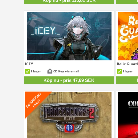
Köp nu - pris 115,81 SEK
ICEY
Relic Guard
47,69 SEK
I lager
CD Key via email
I lager
Köp nu - pris 47,69 SEK