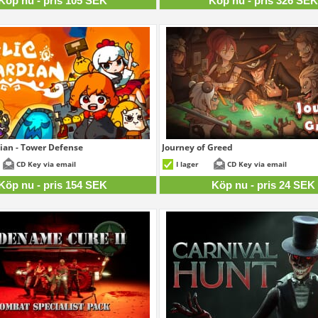
Köp nu - pris 105 SEK
Köp nu - pris 326 SE
ian - Tower Defense
Journey of Greed
154 SEK
CD Key via email
I lager
CD Key via email
Köp nu - pris 154 SEK
Köp nu - pris 24 SEK