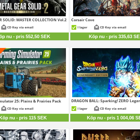
 SOLID: MASTER COLLECTION Vol.2
Corsair Cove
552,50 SEK
335,
CD Key via email
I lager
CD Key via email
öp nu - pris 552,50 SEK
Köp nu - pris 335,63 S
DRAGON BALL: Sparking! ZERO Legen
ulator 25: Plains & Prairies Pack
1 004,
115 SEK
CD Key via email
I lager
CD Key via email
Köp nu - pris 115 SEK
Köp nu - pris 1 004,06 