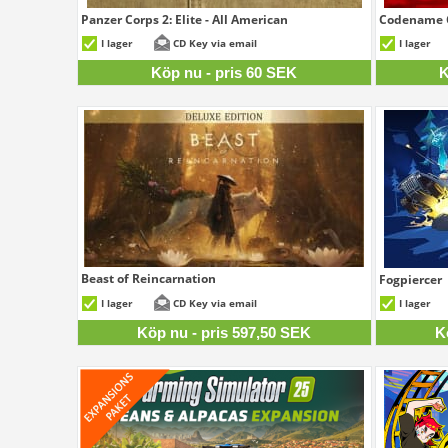
Panzer Corps 2: Elite - All American
Codename C
60 SEK
I lager
CD Key via email
I lager
Köp nu - pris 60 SEK
K
Beast of Reincarnation
Fogpiercer
597,50 SEK
I lager
CD Key via email
I lager
Köp nu - pris 597,50 SEK
K