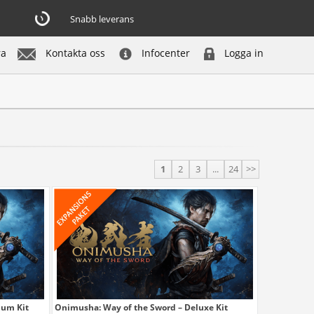
Snabb leverans
ra
Kontakta oss
Infocenter
Logga in
1
2
3
...
24
>>
ium Kit
Onimusha: Way of the Sword – Deluxe Kit