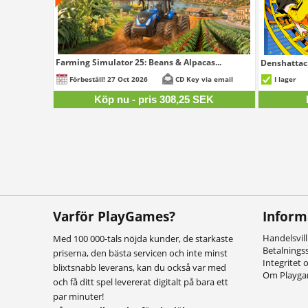
Farming Simulator 25: Beans & Alpacas...
Denshattac
308,25 SEK
Förbeställ! 27 Oct 2026
CD Key via email
I lager
Köp nu - pris 308,25 SEK
Varför PlayGames?
Inform
Handelsvil
Med 100 000-tals nöjda kunder, de starkaste
Betalnings
priserna, den bästa servicen och inte minst
Integritet 
blixtsnabb leverans, kan du också var med
Om Playg
och få ditt spel levererat digitalt på bara ett
par minuter!