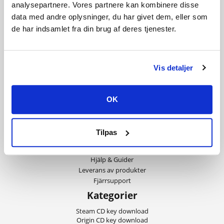
analysepartnere. Vores partnere kan kombinere disse
data med andre oplysninger, du har givet dem, eller som
de har indsamlet fra din brug af deres tjenester.
Vis detaljer
Information
Handelsvillkor
OK
Betalningssätt
Integritet och cookies
Om Playgames
Kundservice
Tilpas
Kontakta oss
Hjälp & Guider
Leverans av produkter
Fjärrsupport
Kategorier
Steam CD key download
Origin CD key download