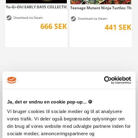
Yu-Gi-Oh! EARLY DAYS COLLECTION
Teenage Mutant Ninja Turtles: The...
666 SEK
441 SEK
Varför PlayGames?
Med 100 000-tals nöjda kunder, de starkaste priserna, den bästa
Ja, det er endnu en cookie pop-up... 🍪
servicen och inte minst blixtsnabb leverans, kan du också var med och
Vi bruger cookies til sociale medier og til at analysere
få ditt spel levererat digitalt på bara ett par minuter!
vores trafik. Vi deler også begrænsede oplysninger om
Vår Trustpilot talar för sig själv
din brug af vores website med udvalgte partnere inden for
sociale medier, annonceringspartnere og